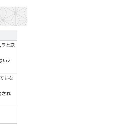
ハラと認
ないと
れていな
給され