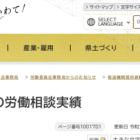
サイトマップ
文字サイ
SELECT
LANGUAGE
産業・雇用
県土づくり
員会事務局
>
労働委員会事務局からのお知らせ
>
報道機関提供資
の労働相談実績
ページ番号1081781
更新日 令和7
大きな文
印刷