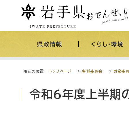
県政情報
くらし・環境
現在の位置：
トップページ
>
各種委員会
>
労働委
令和6年度上半期