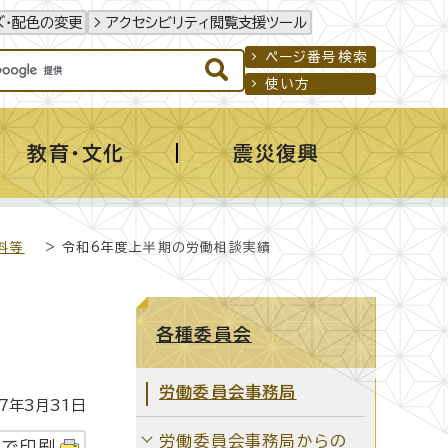
ズ・配色の変更
アクセシビリティ閲覧支援ツール
ページ番号検索
使い方
教育・文化
震災復興
料等
> 令和6年度上半期の労働相談実績
各種委員会
労働委員会事務局
年3月31日
労働委員会事務局からの
字で印刷