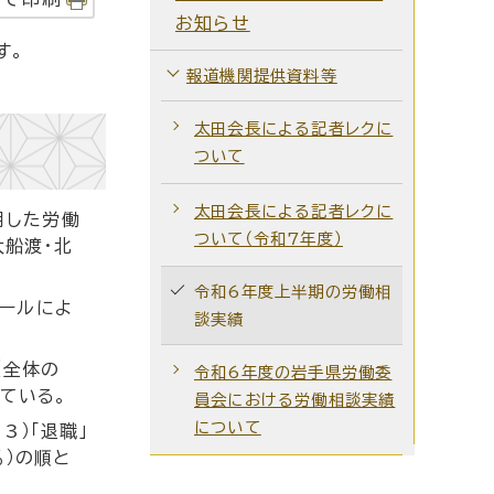
お知らせ
す。
報道機関提供資料等
太田会長による記者レクに
ついて
太田会長による記者レクに
用した労働
ついて（令和7年度）
大船渡・北
令和6年度上半期の労働相
メールによ
談実績
（全体の
令和6年度の岩手県労働委
ている。
員会における労働相談実績
について
3）「退職」
％）の順と