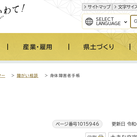
サイトマップ
文字サイ
SELECT
LANGUAGE
産業・雇用
県土づくり
ター
>
障がい相談
> 身体障害者手帳
ページ番号1015946
更新日 令和6