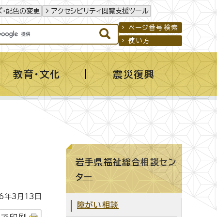
ズ・配色の変更
アクセシビリティ閲覧支援ツール
ページ番号検索
使い方
教育・文化
震災復興
岩手県福祉総合相談セン
ター
年3月13日
障がい相談