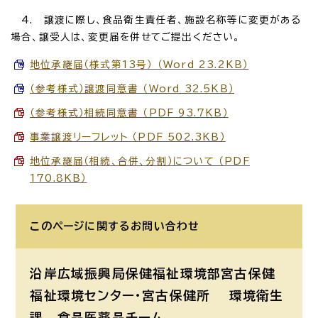
4. 譲渡に際し、食品衛生責任者、施設名称等に変更がある
場合、譲受人は、変更届を併せてご提出ください。
地位承継届（様式第13号） （Word 23.2KB）
（参考様式）譲渡同意書 （Word 32.5KB）
（参考様式）相続同意書 （PDF 93.7KB）
事業譲渡リーフレット （PDF 502.3KB）
地位承継届（相続、合併、分割）について （PDF
170.8KB）
このページに関する
お問い合わせ
沿岸広域振興局保健福祉環境部宮古保健
福祉環境センター・宮古保健所 環境衛生
課
食品医薬品チーム