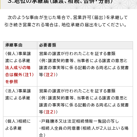
3.地位の承継届（譲渡、相続、合併・分割）
次のような事由が生じた場合で、営業許可（届出）を承継して
引き続き営業される場合は、地位承継の届出をしてください。
承継事由
必要書類
（個人）事業譲
営業の譲渡が行われたことを証する書類
渡による承継
（例：譲渡契約書等、当事者による譲渡の意思と
法人成りの場
譲渡の事実等に係る記載のある両名による覚書
合は欄外（注1）
等
（注2）
）
を参照
（法人）事業譲
営業の譲渡が行われたことを証する書類
渡による承継
（例：譲渡契約書等、当事者による譲渡の意思と
譲渡の事実等に係る記載のある両名による覚書
等
（注2）
）
（個人）相続に
・戸籍謄本又は法定相続情報一覧図の写し
よる承継
・相続人全員の同意書（相続人が2人以上いる場
合）