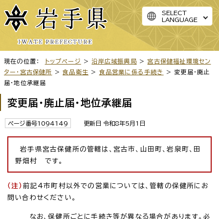
SELECT
LANGUAGE
現在の位置：
トップページ
>
沿岸広域振興局
>
宮古保健福祉環境セン
ター・宮古保健所
>
食品衛生
>
食品営業に係る手続き
> 変更届・廃止
届・地位承継届
変更届・廃止届・地位承継届
ページ番号1094149
更新日 令和8年5月1日
岩手県宮古保健所の管轄は、宮古市、山田町、岩泉町、田
野畑村 です。
（注）
前記4市町村以外での営業については、管轄の保健所にお
問い合わせください。
なお、保健所ごとに手続き等が異なる場合があります。必