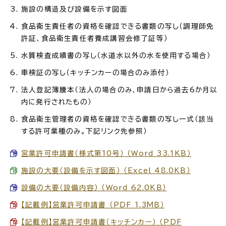
施設の構造及び設備を示す図面
食品衛生責任者の資格を確認できる書類の写し（調理師免
許証、食品衛生責任者養成講習会修了証等）
水質検査成績書の写し（水道水以外の水を使用する場合）
車検証の写し（キッチンカーの場合のみ添付）
法人登記簿謄本（法人の場合のみ、申請日から過去6か月以
内に発行されたもの）
食品衛生管理者の資格を確認できる書類の写し一式（該当
する許可業種のみ。下記リンク先参照）
営業許可申請書（様式第10号） （Word 33.1KB）
施設の大要（設備を示す図面） （Excel 48.0KB）
設備の大要（設備内容） （Word 62.0KB）
【記載例】営業許可申請書 （PDF 1.3MB）
【記載例】営業許可申請書（キッチンカー） （PDF