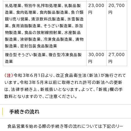
乳処理業、特別牛乳搾取処理業、乳製品製
23,000
20,700
造業、食肉処理業、食肉製品製造業、魚介類
円
円
競り売り営業、清涼飲料氏製造業、氷雪製造
業、食用油脂製造業、そうざい製造業、添加
物製造業、食品の放射線照射業、水産製品
製造業、液卵製造業、冷凍食品製造業、漬物
製造業、密封包装食品製造業
複合型そうざい製造業、複合型冷凍食品製
30,000
27,000
造業
円
円
（注）
令和3年6月1日より、改正食品衛生法（新法）が施行されて
います。令和3年5月末以前に取得された許可の新法への更新
は、法律手続き上、新規扱いとなります。よって、「新規」欄の手
数料となりますので、ご注意ください。
手続きの流れ
食品営業を始める際の手続き等の流れについては下記のリー