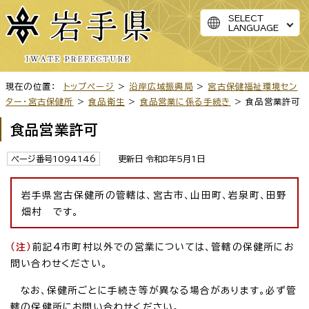
SELECT
LANGUAGE
現在の位置：
トップページ
>
沿岸広域振興局
>
宮古保健福祉環境セン
ター・宮古保健所
>
食品衛生
>
食品営業に係る手続き
> 食品営業許可
食品営業許可
ページ番号1094146
更新日 令和8年5月1日
岩手県宮古保健所の管轄は、宮古市、山田町、岩泉町、田野
畑村 です。
（注）
前記4市町村以外での営業については、管轄の保健所にお
問い合わせください。
なお、保健所ごとに手続き等が異なる場合があります。必ず管
轄の保健所にお問い合わせください。