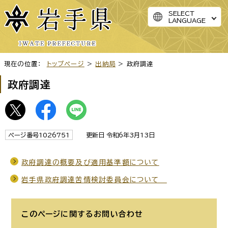
SELECT
LANGUAGE
現在の位置：
トップページ
>
出納局
> 政府調達
政府調達
ページ番号1026751
更新日 令和6年3月13日
政府調達の概要及び適用基準額について
岩手県政府調達苦情検討委員会について
このページに関する
お問い合わせ