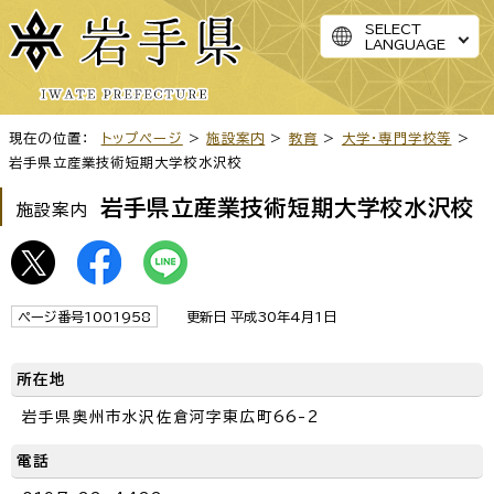
SELECT
LANGUAGE
現在の位置：
トップページ
>
施設案内
>
教育
>
大学・専門学校等
>
岩手県立産業技術短期大学校水沢校
岩手県立産業技術短期大学校水沢校
施設案内
ページ番号1001958
更新日 平成30年4月1日
所在地
岩手県奥州市水沢佐倉河字東広町66-2
電話