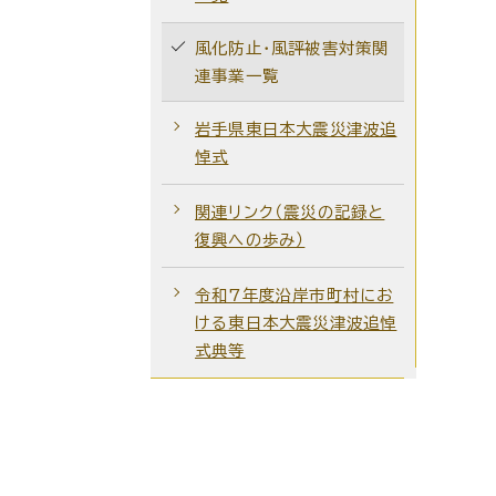
風化防止・風評被害対策関
連事業一覧
岩手県東日本大震災津波追
悼式
関連リンク（震災の記録と
復興への歩み）
令和7年度沿岸市町村にお
ける東日本大震災津波追悼
式典等