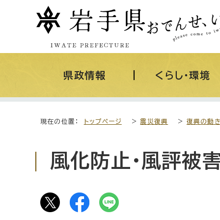
県政情報
くらし・環境
現在の位置：
トップページ
>
震災復興
>
復興の動
風化防止・風評被