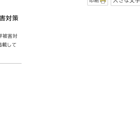
大きな文
印刷
害対策
評被害対
掲載して