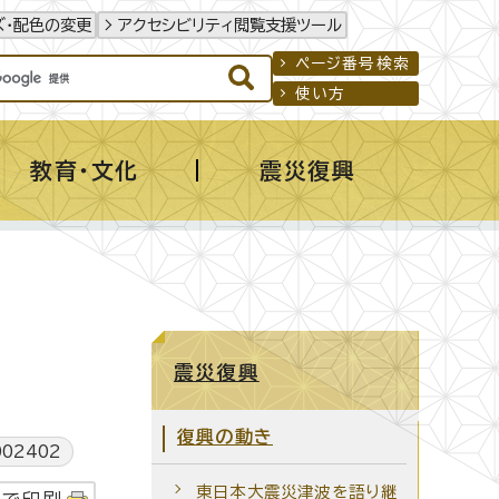
ズ・配色の変更
アクセシビリティ閲覧支援ツール
ページ番号検索
使い方
教育・文化
震災復興
震災復興
復興の動き
02402
東日本大震災津波を語り継