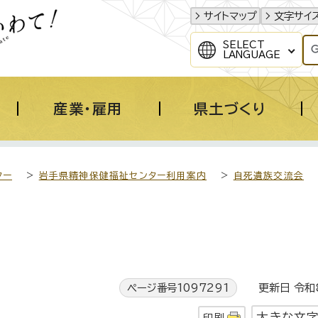
サイトマップ
文字サイ
SELECT
LANGUAGE
産業・雇用
県土づくり
ター
>
岩手県精神保健福祉センター利用案内
>
自死遺族交流会
ページ番号1097291
更新日 令和8
大きな文
印刷