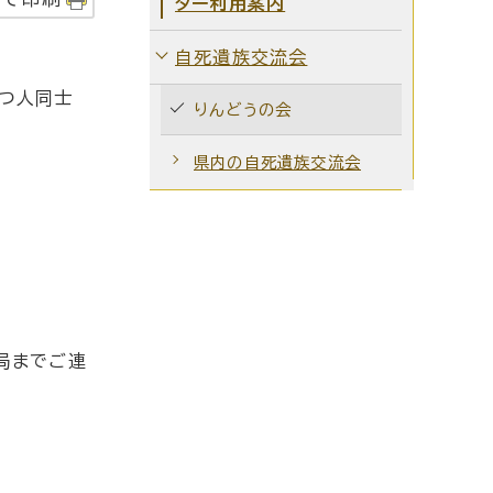
ター利用案内
自死遺族交流会
もつ人同士
りんどうの会
県内の自死遺族交流会
局までご連