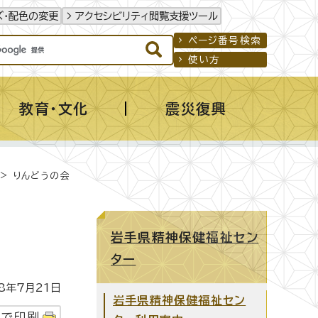
ズ・配色の変更
アクセシビリティ閲覧支援ツール
ページ番号検索
使い方
教育・文化
震災復興
> りんどうの会
岩手県精神保健福祉セン
ター
年7月21日
岩手県精神保健福祉セン
字で印刷