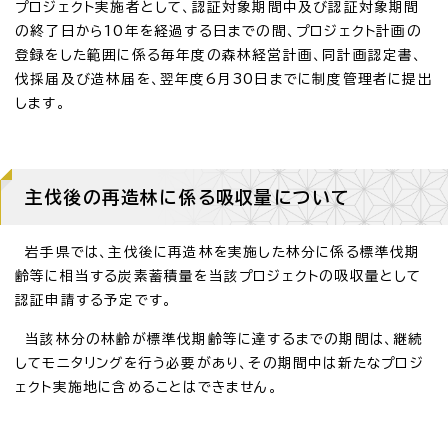
プロジェクト実施者として、認証対象期間中及び認証対象期間
の終了日から10年を経過する日までの間、プロジェクト計画の
登録をした範囲に係る毎年度の森林経営計画、同計画認定書、
伐採届及び造林届を、翌年度6月30日までに制度管理者に提出
します。
主伐後の再造林に係る吸収量について
岩手県では、主伐後に再造林を実施した林分に係る標準伐期
齢等に相当する炭素蓄積量を当該プロジェクトの吸収量として
認証申請する予定です。
当該林分の林齢が標準伐期齢等に達するまでの期間は、継続
してモニタリングを行う必要があり、その期間中は新たなプロジ
ェクト実施地に含めることはできません。