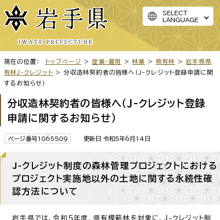
SELECT
LANGUAGE
現在の位置：
トップページ
>
産業・雇用
>
林業
>
県有林
>
岩手県県
有林J-クレジット
> 分収造林契約者の皆様へ（J-クレジット登録申請に関
するお知らせ）
分収造林契約者の皆様へ（J-クレジット登録
申請に関するお知らせ）
ページ番号1065509
更新日 令和5年6月14日
J-クレジット制度の森林管理プロジェクトにおける
プロジェクト実施地以外の土地に関する永続性確
認方法について
岩手県では、令和5年度、県有模範林を対象に、J-クレジット制