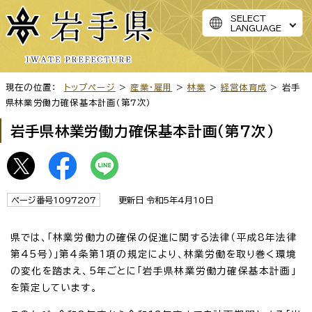
SELECT
LANGUAGE
現在の位置：
トップページ
>
産業・雇用
>
林業
>
経営体育成
> 岩手
県林業労働力確保基本計画（第7次）
岩手県林業労働力確保基本計画（第7次）
ページ番号1097207
更新日 令和5年4月10日
県では、「林業労働力の確保の促進に関する法律（平成8年法律
第45号）」第4条第1項の規定により、林業労働を取り巻く環境
の変化を踏まえ、5年ごとに「岩手県林業労働力確保基本計画」
を策定しています。