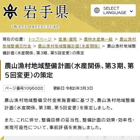
SELECT
LANGUAGE
現在の位置：
トップページ
>
産業・雇用
>
農林水産業一般
>
農山漁村
地域整備交付金
>
農山漁村地域整備計画（水産関係）
> 農山漁村地域整
備計画（水産関係、第3期、第5回変更）の策定
農山漁村地域整備計画（水産関係、第3期、第
5回変更）の策定
ページ番号1096088
更新日 令和8年3月3日
農山漁村地域整備交付金実施要綱に基づき、農山漁村地域整備
計画（水産関係、第3期、第5回変更）を策定しました。
また、これに併せ、整備目標の妥当性、整備計画の効果・効率性・
実現可能性について、事前評価を実施しました。