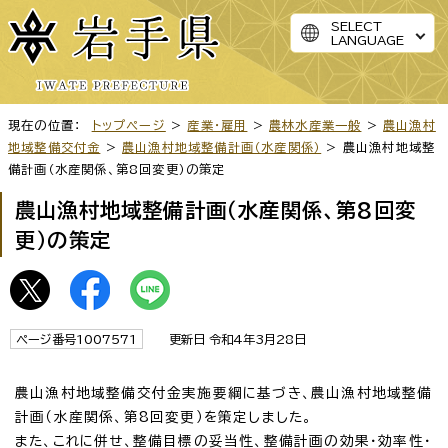
SELECT
LANGUAGE
現在の位置：
トップページ
>
産業・雇用
>
農林水産業一般
>
農山漁村
地域整備交付金
>
農山漁村地域整備計画（水産関係）
> 農山漁村地域整
備計画（水産関係、第8回変更）の策定
農山漁村地域整備計画（水産関係、第8回変
更）の策定
ページ番号1007571
更新日 令和4年3月28日
農山漁村地域整備交付金実施要綱に基づき、農山漁村地域整備
計画（水産関係、第8回変更）を策定しました。
また、これに併せ、整備目標の妥当性、整備計画の効果・効率性・