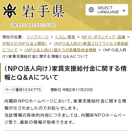
SELECT
LANGUAGE
現在の位置：
トップページ
>
くらし・環境
>
NPO・ボランティア・協働
>
お知らせ（NPO法人関係）
>
（NPO法人向け）新型コロナウイルス感染症
について
>
（NPO法人向け）国からの各種助成金情報
> （NPO法人向
け）家賃支援給付金に関する情報とQ&Aについて
（NPO法人向け）家賃支援給付金に関する情
報とQ&Aについて
ページ番号1034775
更新日 令和2年11月20日
内閣府NPOホームページにおいて、家賃支援給付金に関する情
報が示されましたのでお知らせします。
当該情報の具体的内容につきましては、内閣府NPOホームペー
ジ等で、最新の情報が取得できます。