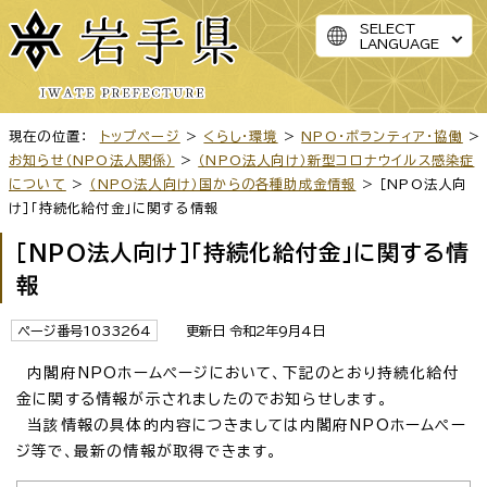
SELECT
LANGUAGE
現在の位置：
トップページ
>
くらし・環境
>
NPO・ボランティア・協働
>
お知らせ（NPO法人関係）
>
（NPO法人向け）新型コロナウイルス感染症
について
>
（NPO法人向け）国からの各種助成金情報
> ［NPO法人向
け］「持続化給付金」に関する情報
［NPO法人向け］「持続化給付金」に関する情
報
ページ番号1033264
更新日 令和2年9月4日
内閣府NPOホームページにおいて、下記のとおり持続化給付
金に関する情報が示されましたのでお知らせします。
当該情報の具体的内容につきましては内閣府NPOホームペー
ジ等で、最新の情報が取得できます。