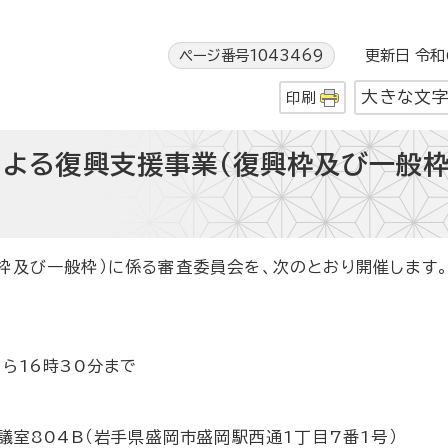
ページ番号1043469
更新日 令和6
大きな文
印刷
による復興支援事業（復興枠及び一般枠
て
枠及び一般枠）に係る審査委員会を、次のとおり開催します
ら16時30分まで
室804B（岩手県盛岡市盛岡駅西通1丁目7番1号）