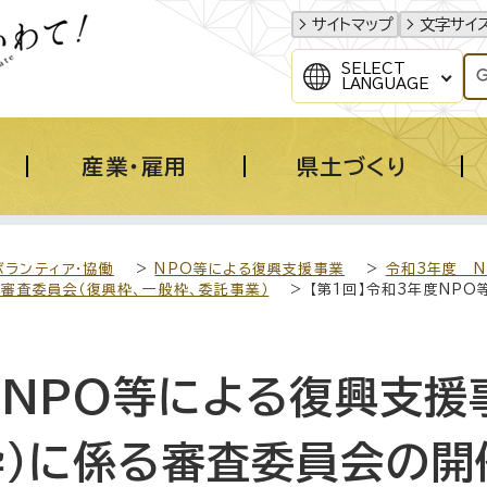
サイトマップ
文字サイ
SELECT
LANGUAGE
産業・雇用
県土づくり
ボランティア・協働
>
NPO等による復興支援事業
>
令和3年度 
審査委員会（復興枠、一般枠、委託事業）
> 【第1回】令和3年度NP
度NPO等による復興支援
枠）に係る審査委員会の開