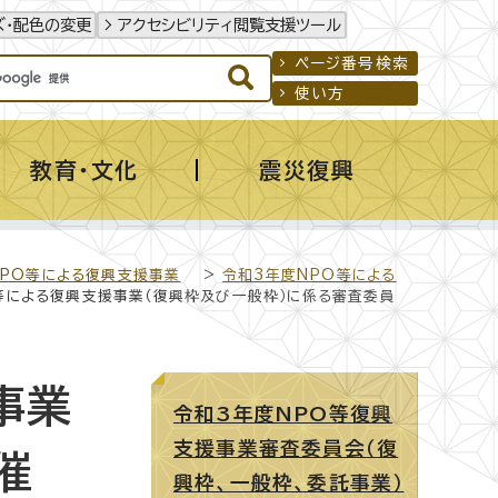
ズ・配色の変更
アクセシビリティ閲覧支援ツール
ページ番号検索
使い方
教育・文化
震災復興
NPO等による復興支援事業
>
令和3年度NPO等による
O等による復興支援事業（復興枠及び一般枠）に係る審査委員
事業
令和3年度NPO等復興
支援事業審査委員会（復
催
興枠、一般枠、委託事業）