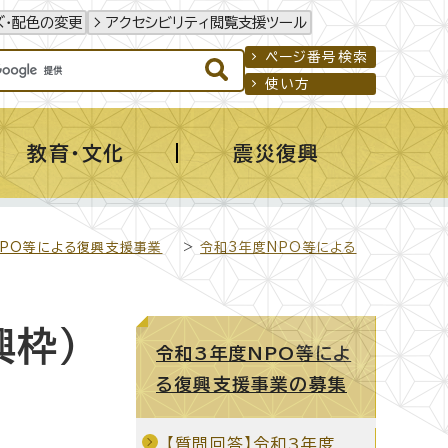
ズ・配色の変更
アクセシビリティ閲覧支援ツール
ページ番号検索
使い方
教育・文化
震災復興
NPO等による復興支援事業
>
令和3年度NPO等による
興枠）
令和3年度NPO等によ
る復興支援事業の募集
【質問回答】令和3年度