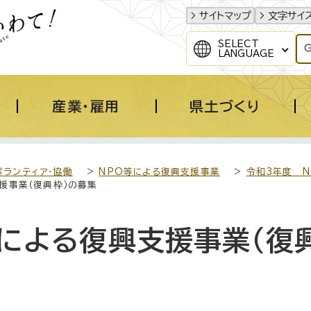
サイトマップ
文字サイ
SELECT
LANGUAGE
産業・雇用
県土づくり
ボランティア・協働
>
NPO等による復興支援事業
>
令和3年度 
援事業（復興枠）の募集
による復興支援事業（復