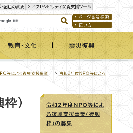
ズ・配色の変更
アクセシビリティ閲覧支援ツール
ページ番号検索
使い方
教育・文化
震災復興
NPO等による復興支援事業
>
令和2年度NPO等による
興枠）
令和2年度NPO等によ
る復興支援事業（復興
枠）の募集