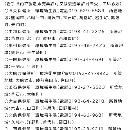
（岩手県内で製造販売業許可又は製造業許可を受けている方）
○県央保健所 環境衛生課（電話019-629-6583 所管地
域：盛岡市、八幡平市、滝沢市、雫石町、葛巻町、岩手町、紫波
町、矢巾町）
○中部保健所 環境衛生課（電話0198-41-3276 所管地
域：花巻市、北上市、遠野市、西和賀町）
○奥州保健所 環境衛生課（電話0197-48-2423 所管地
域：奥州市、金ケ崎町）
○一関保健所 環境衛生課（電話0191-34-4691 所管地
域：一関市、平泉町）
○大船渡保健所 環境衛生課（電話0192-27-9923 所管
地域：大船渡市、陸前高田市、住田町）
○釜石保健所 環境衛生課（電話0193-27-5523 所管地
域：釜石市、大槌町）
○宮古保健所 環境衛生課（電話0193-64-2218 所管地
域：宮古市、山田町、岩泉町、田野畑村）
○久慈保健所 環境衛生課（電話0194-66-9681 所管地
域：久慈市、洋野町、普代村、野田村）
○二戸保健所 環境衛生課（電話0195-23-9219 所管地