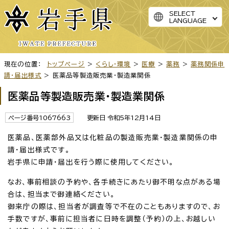
SELECT
LANGUAGE
現在の位置：
トップページ
>
くらし・環境
>
医療
>
薬務
>
薬務関係申
請・届出様式
> 医薬品等製造販売業・製造業関係
医薬品等製造販売業・製造業関係
ページ番号1067663
更新日 令和5年12月14日
医薬品、医薬部外品又は化粧品の製造販売業・製造業関係の申
請・届出様式です。
岩手県に申請・届出を行う際に使用してください。
なお、事前相談の予約や、各手続きにあたり御不明な点がある場
合は、担当まで御連絡ください。
御来庁の際は、担当者が調査等で不在のこともありますので、お
手数ですが、事前に担当者に日時を調整（予約）の上、お越しい