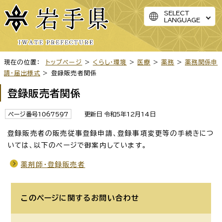
SELECT
LANGUAGE
現在の位置：
トップページ
>
くらし・環境
>
医療
>
薬務
>
薬務関係申
請・届出様式
> 登録販売者関係
登録販売者関係
ページ番号1067597
更新日 令和5年12月14日
登録販売者の販売従事登録申請、登録事項変更等の手続きにつ
いては、以下のページで御案内しています。
薬剤師・登録販売者
このページに関する
お問い合わせ