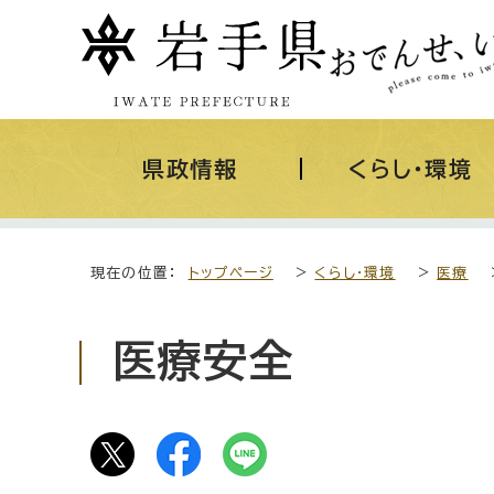
県政情報
くらし・環境
現在の位置：
トップページ
>
くらし・環境
>
医療
医療安全