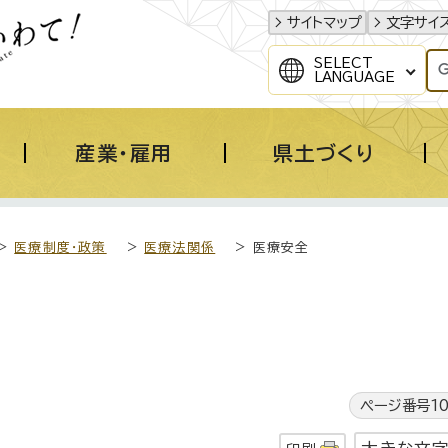
サイトマップ
文字サイ
SELECT
LANGUAGE
産業・雇用
県土づくり
>
医療制度・政策
>
医療法関係
> 医療安全
ページ番号10