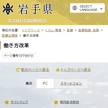
SELECT
LANGUAGE
現在の位置：
トップページ
>
くらし・環境
>
医療
>
医療制度・政策
>
医療法関係
> 働き方改革
働き方改革
ページ番号1079918
前のページへ戻る
トップページへ戻る
表示
PC
スマートフォン
サイトマップ
県内各市町村