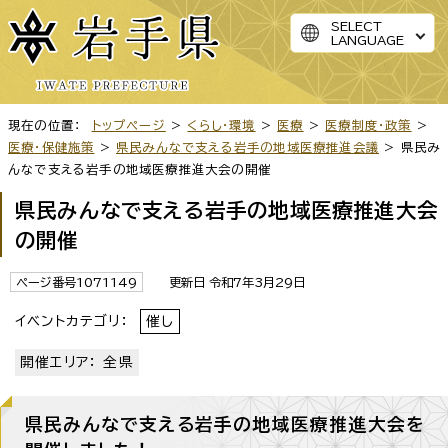
SELECT
LANGUAGE
現在の位置：
トップページ
>
くらし・環境
>
医療
>
医療制度・政策
>
医療・保健施策
>
県民みんなで支える岩手の地域医療推進会議
> 県民み
んなで支える岩手の地域医療推進大会の開催
県民みんなで支える岩手の地域医療推進大会
の開催
ページ番号1071149
更新日 令和7年3月29日
イベントカテゴリ：
催し
開催エリア： 全県
県民みんなで支える岩手の地域医療推進大会を