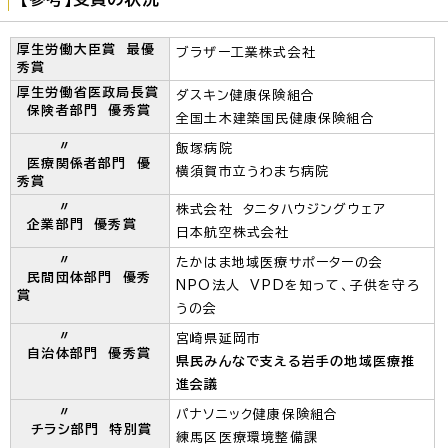
厚生労働大臣賞 最優
ブラザー工業株式会社
秀賞
厚生労働省医政局長賞
ダスキン健康保険組合
保険者部門 優秀賞
全国土木建築国民健康保険組合
〃
飯塚病院
医療関係者部門 優
横須賀市立うわまち病院
秀賞
〃
株式会社 タニタハウジングウェア
企業部門 優秀賞
日本航空株式会社
〃
たかはま地域医療サポーターの会
民間団体部門 優秀
NPO法人 VPDを知って、子供を守ろ
賞
うの会
〃
宮崎県延岡市
自治体部門 優秀賞
県民みんなで支える岩手の地域医療推
進会議
〃
パナソニック健康保険組合
チラシ部門 特別賞
練馬区医療環境整備課