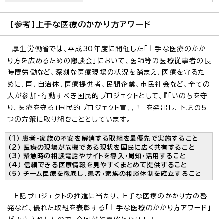
【参考】上手な医療のかかり方アワード
厚生労働省では、平成30年度に開催した「上手な医療のかか
り方を広めるための懇談会」において、医師等の医療従事者の長
時間労働など、深刻な医療現場の状況を踏まえ、医療を守るた
めに、国、自治体、医療提供者、民間企業、市民社会など、全ての
人が参加・行動すべき国民的プロジェクトとして、『「いのちを守
り、医療を守る」国民的プロジェクト宣言！』を発出し、下記の5
つの方策に取り組むこととしています。
（1） 患者・家族の不安を解消する取組を最優先で実施すること
（2） 医療の現場が危機である現状を国民に広く共有すること
（3） 緊急時の相談電話やサイトを導入・周知・活用すること
（4） 信頼できる医療情報を見やすくまとめて提供すること
（5） チーム医療を徹底し、患者・家族の相談体制を確立すること
上記プロジェクトの推進に当たり、上手な医療のかかり方の啓
発など、優れた取組を表彰する「上手な医療のかかり方アワード」