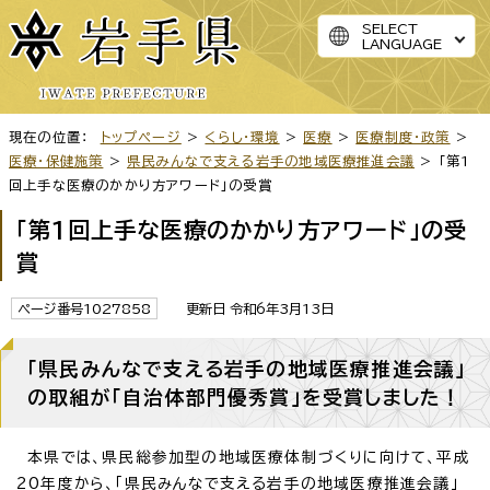
SELECT
LANGUAGE
現在の位置：
トップページ
>
くらし・環境
>
医療
>
医療制度・政策
>
医療・保健施策
>
県民みんなで支える岩手の地域医療推進会議
> 「第1
回上手な医療のかかり方アワード」の受賞
「第1回上手な医療のかかり方アワード」の受
賞
ページ番号1027858
更新日 令和6年3月13日
「県民みんなで支える岩手の地域医療推進会議」
の取組が「自治体部門優秀賞」を受賞しました！
本県では、県民総参加型の地域医療体制づくりに向けて、平成
20年度から、「県民みんなで支える岩手の地域医療推進会議」