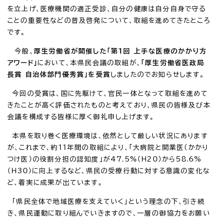
を立上げ、医療機関の適正受診、自分の健康は自分自身で守る
ことの重要性などの普及啓発について、取組を進めてきたところ
です。
今般、
厚生労働省が開催した「第1回 上手な医療のかかり方
アワード」
において、本県民会議の取組が、
「厚生労働省医政局
長賞 自治体部門優秀賞」を受賞
しましたのでお知らせします。
今回の受賞は、国に先駆けて、官民一体となって取組を進めて
きたことが高く評価されたものと考えており、県民の皆様及び本
会議を構成する皆様に厚く御礼申し上げます。
本県を取り巻く医療環境は、依然として厳しい状況にあります
が、これまで、約11年間の取組により、「大病院と開業医（かかり
つけ医）の役割分担の認知度」が47.5%（H20）から58.6%
（H30）に向上するなど、県民の受療行動に対する意識の変化な
ど、着実に成果が出ています。
「県民全体で地域医療を支えていく」という理念の下、引き続
き、県民運動に取り組んでいきますので、一層の御協力をお願い