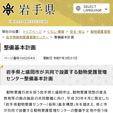
SELECT
LANGUAGE
現在の位置：
トップページ
>
くらし・環境
>
安全・安心
>
動物愛護管理
>
岩手県動物愛護管理センター
> 整備基本計画
整備基本計画
ページ番号1082045
更新日 令和7年3月31日
岩手県と盛岡市が共同で設置する動物愛護管理
センター整備基本計画
動物愛護行政を担う岩手県と盛岡市は、動物愛護思想の普及
啓発等の拠点施設の共同整備に向け、平成30年4月に策定した
「岩手県動物愛護センター（仮称）基本構想」をを踏まえ、県と市
が共同で設置する動物愛護管理センターの整備予定地や担う役