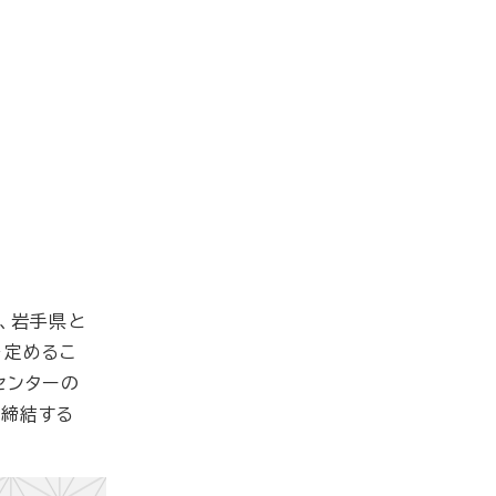
、岩手県と
を定めるこ
センターの
締結する