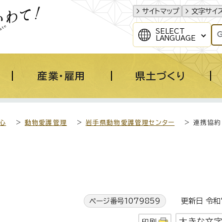
サイトマップ
文字サイ
SELECT
LANGUAGE
産業・雇用
県土づくり
心
>
動物愛護管理
>
岩手県動物愛護管理センター
> 連携協約
ページ番号1079859
更新日 令和7
大きな文
印刷