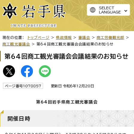
SELECT
LANGUAGE
現在の位置：
トップページ
>
県政情報
>
審議会
>
商工労働観光部
>
商工観光審議会
> 第64回商工観光審議会会議結果のお知らせ
第64回商工観光審議会会議結果のお知らせ
ページ番号1078857
更新日 令和6年12月20日
第64回岩手県商工観光審議会
開催日時