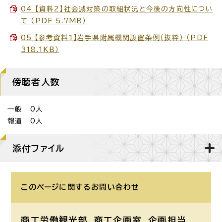
04_【資料2】社会減対策の取組状況と今後の方向性につい
て （PDF 5.7MB）
05_【参考資料1】岩手県附属機関設置条例（抜粋） （PDF
318.1KB）
傍聴者人数
一般 0人
報道 0人
添付ファイル
このページに関する
お問い合わせ
商工労働観光部 商工企画室
企画担当