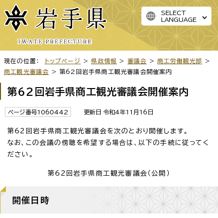
SELECT
LANGUAGE
現在の位置：
トップページ
>
県政情報
>
審議会
>
商工労働観光部
>
商工観光審議会
> 第62回岩手県商工観光審議会開催案内
第62回岩手県商工観光審議会開催案内
ページ番号1060442
更新日 令和4年11月16日
第62回岩手県商工観光審議会を次のとおり開催します。
なお、この会議の傍聴を希望する場合は、以下の手続に従ってく
ださい。
第62回岩手県商工観光審議会（公開）
開催日時