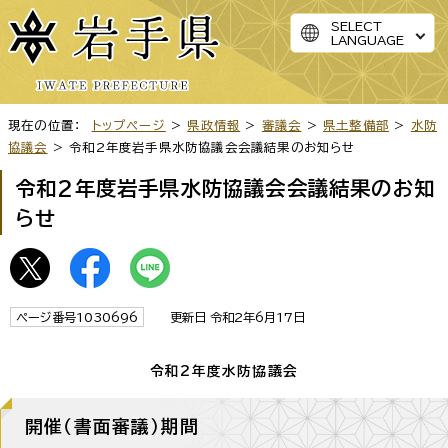
SELECT
LANGUAGE
現在の位置：
トップページ
>
県政情報
>
審議会
>
県土整備部
>
水防
協議会
> 令和2年度岩手県水防協議会会議結果のお知らせ
令和2年度岩手県水防協議会会議結果のお知
らせ
ページ番号1030696
更新日 令和2年6月17日
令和2年度水防協議会
開催（書面審議）期間