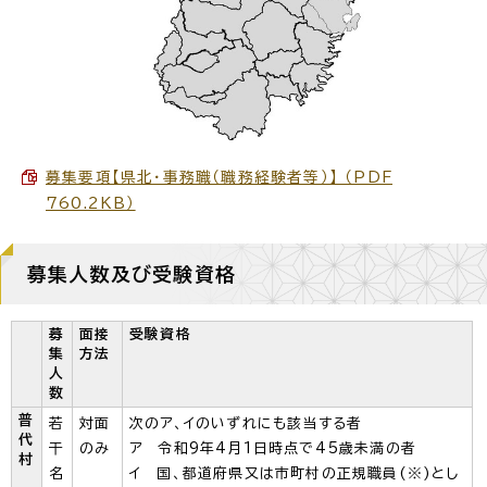
募集要項【県北・事務職（職務経験者等）】 （PDF
760.2KB）
募集人数及び受験資格
募
面接
受験資格
集
方法
人
数
普
若
対面
次のア、イのいずれにも該当する者
代
干
のみ
ア 令和9年4月1日時点で45歳未満の者
村
名
イ 国、都道府県又は市町村の正規職員(※)とし