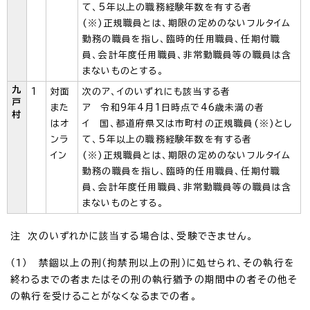
て、5年以上の職務経験年数を有する者
(※)正規職員とは、期限の定めのないフルタイム
勤務の職員を指し、臨時的任用職員、任期付職
員、会計年度任用職員、非常勤職員等の職員は含
まないものとする。
九
1
対面
次のア、イのいずれにも該当する者
戸
また
ア 令和9年4月1日時点で46歳未満の者
村
はオ
イ 国、都道府県又は市町村の正規職員(※)とし
ンラ
て、5年以上の職務経験年数を有する者
イン
(※)正規職員とは、期限の定めのないフルタイム
勤務の職員を指し、臨時的任用職員、任期付職
員、会計年度任用職員、非常勤職員等の職員は含
まないものとする。
注 次のいずれかに該当する場合は、受験できません。
（1） 禁錮以上の刑（拘禁刑以上の刑）に処せられ、その執行を
終わるまでの者またはその刑の執行猶予の期間中の者その他そ
の執行を受けることがなくなるまでの者。