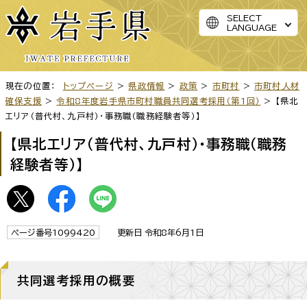
SELECT
LANGUAGE
現在の位置：
トップページ
>
県政情報
>
政策
>
市町村
>
市町村人材
確保支援
>
令和8年度岩手県市町村職員共同選考採用（第1回）
> 【県北
エリア（普代村、九戸村）・事務職（職務経験者等）】
【県北エリア（普代村、九戸村）・事務職（職務
経験者等）】
ページ番号1099420
更新日 令和8年6月1日
共同選考採用の概要