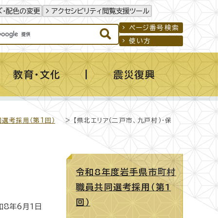
ズ・配色の変更
アクセシビリティ閲覧支援ツール
ページ番号検索
使い方
教育・文化
震災復興
選考採用（第1回）
> 【県北エリア（二戸市、九戸村）・保
令和8年度岩手県市町村
職員共同選考採用（第1
回）
8年6月1日