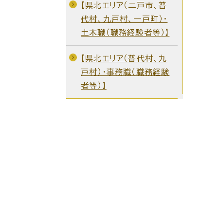
【県北エリア（二戸市、普
代村、九戸村、一戸町）・
土木職（職務経験者等）】
【県北エリア（普代村、九
戸村）・事務職（職務経験
者等）】