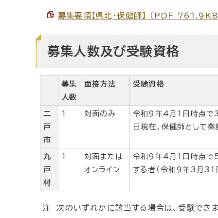
募集要項【県北・保健師】 （PDF 761.9KB
募集人数及び受験資格
募集
面接方法
受験資格
人数
二
1
対面のみ
令和9年4月1日時点で
戸
日現在、保健師として業
市
九
1
対面または
令和9年4月1日時点で
戸
オンライン
する者（令和9年3月3
村
注 次のいずれかに該当する場合は、受験できま