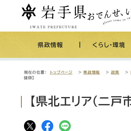
県政情報
くらし・環境
現在の位置：
トップページ
>
県政情報
>
政策
>
健師】
【県北エリア（二戸