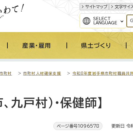
サイトマップ
文字サイ
SELECT
LANGUAGE
産業・雇用
県土づくり
市町村
>
市町村人材確保支援
>
令和8年度岩手県市町村職員共同
市、九戸村）・保健師】
ページ番号1096578
更新日 令和