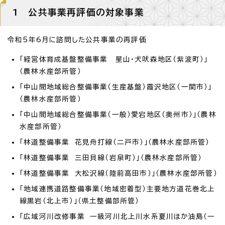
1 公共事業再評価の対象事業
令和5年6月に諮問した公共事業の再評価
「経営体育成基盤整備事業 星山・犬吠森地区（紫波町）」
（農林水産部所管）
「中山間地域総合整備事業（生産基盤）霞沢地区（一関市）」
（農林水産部所管）
「中山間地域総合整備事業（一般）愛宕地区（奥州市）」（農林
水産部所管）
「林道整備事業 花見舟打線（二戸市）」（農林水産部所管）
「林道整備事業 三田貝線（岩泉町）」（農林水産部所管）
「林道整備事業 大松沢線（陸前高田市）」（農林水産部所管）
「地域連携道路整備事業（地域密着型）主要地方道花巻北上
線黒岩（北上市）」（県土整備部所管）
「広域河川改修事業 一級河川北上川水系夏川ほか油島（一