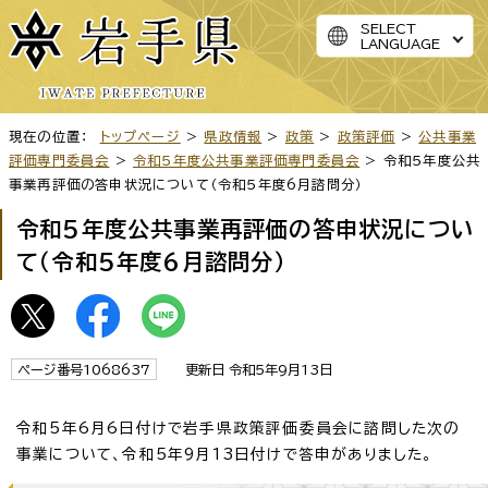
SELECT
LANGUAGE
現在の位置：
トップページ
>
県政情報
>
政策
>
政策評価
>
公共事業
評価専門委員会
>
令和5年度公共事業評価専門委員会
> 令和5年度公共
事業再評価の答申状況について（令和5年度6月諮問分）
令和5年度公共事業再評価の答申状況につい
て（令和5年度6月諮問分）
ページ番号1068637
更新日 令和5年9月13日
令和5年6月6日付けで岩手県政策評価委員会に諮問した次の
事業について、令和5年9月13日付けで答申がありました。