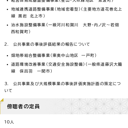
経営体育成基盤整備事業（星山・犬吠森地区 紫波町）
地域連携道路整備事業（地域密着型）（主要地方道花巻北上
線 黒岩 北上市）
治水施設整備事業（一級河川和賀川 大野・内ノ沢～若畑
西和賀町）
2. 公共事業の事後評価結果の報告について
畑地帯総合整備事業（東奥中山地区 一戸町）
道路環境改善事業（交通安全施設整備）（一般県道藤沢大籠
線 保呂羽 一関市）
3. 公共事業及び大規模事業の事後評価実施計画の策定につ
いて
傍聴者の定員
10人