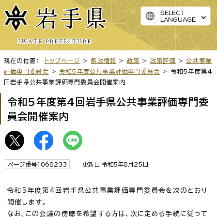
SELECT
LANGUAGE
現在の位置：
トップページ
>
県政情報
>
政策
>
政策評価
>
公共事業
評価専門委員会
>
令和5年度公共事業評価専門委員会
> 令和5年度第4
回岩手県公共事業評価専門委員会開催案内
令和5年度第4回岩手県公共事業評価専門委
員会開催案内
ページ番号1068233
更新日 令和5年8月25日
令和5年度第4回岩手県公共事業評価専門委員会を次のとおり
開催します。
なお、この会議の傍聴を希望する方は、次に定める手続に従って