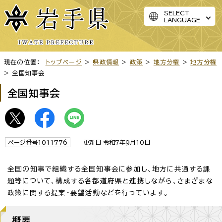
SELECT
LANGUAGE
現在の位置：
トップページ
>
県政情報
>
政策
>
地方分権
>
地方分権
> 全国知事会
全国知事会
ページ番号1011776
更新日 令和7年9月10日
全国の知事で組織する全国知事会に参加し、地方に共通する課
題等について、構成する各都道府県と連携しながら、さまざまな
政策に関する提案・要望活動などを行っています。
概要