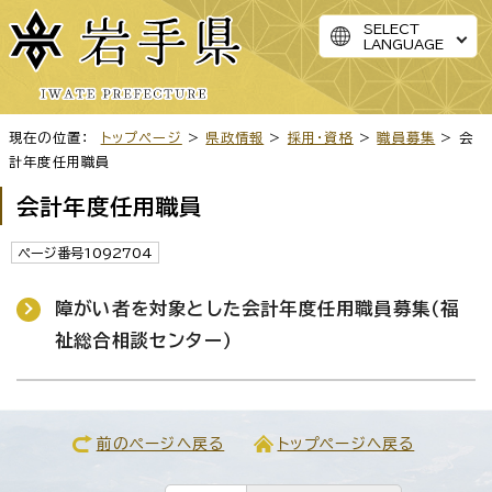
SELECT
LANGUAGE
現在の位置：
トップページ
>
県政情報
>
採用・資格
>
職員募集
> 会
計年度任用職員
会計年度任用職員
ページ番号1092704
障がい者を対象とした会計年度任用職員募集（福
祉総合相談センター）
前のページへ戻る
トップページへ戻る