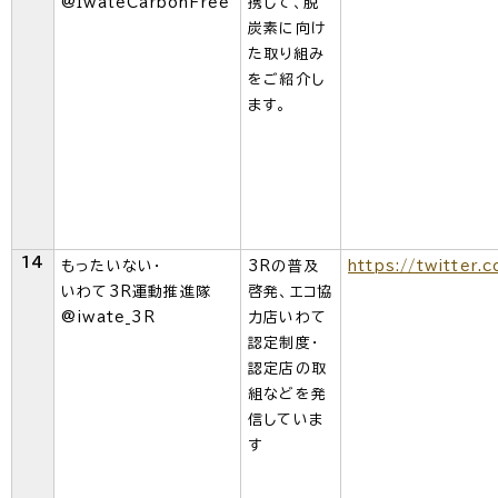
@IwateCarbonFree
携して、脱
炭素に向け
た取り組み
をご紹介し
ます。
14
もったいない・
3Rの普及
https://twitter.
いわて3R運動推進隊
啓発、エコ協
@iwate_3R
力店いわて
認定制度・
認定店の取
組などを発
信していま
す