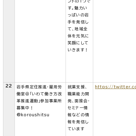
ントの1つで
す。魅力い
っぱいの岩
手を発信し
て、地域全
体を元気に
笑顔にして
いきます！
22
岩手県定住推進・雇用労
就業支援、
https://twitter.
働室＠「いわて働き方改
職業能力開
革推進運動」参加事業所
発、面接会・
募集中！
セミナー情
@koroushitsu
報などの情
報を発信し
ています