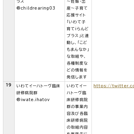
ラス
～妊娠・出
@childrearing03
産～子育て
応援サイト
「いわて子
育てiらんど
プラス」と連
動し、「こど
もまんなか」
な取組や、
各種制度な
どの情報を
発信します
19
いわてイーハトーヴ臨床
いわてイー
https://twitter.
研修病院群
ハトーヴ臨
@iwate.ihatov
床研修病院
群の事業内
容及び各臨
床研修病院
の取組内容