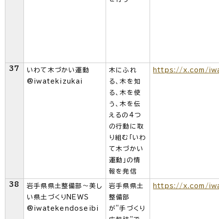
37
いわて木づかい運動
木にふれ
https://x.com/iw
@iwatekizukai
る、木を知
る、木を使
う、木を伝
えるの4つ
の行動に取
り組む「いわ
て木づかい
運動」の情
報を発信
38
岩手県県土整備部～美し
岩手県県土
https://x.com/i
い県土づくりNEWS
整備部
@iwatekendoseibi
が"手づくり