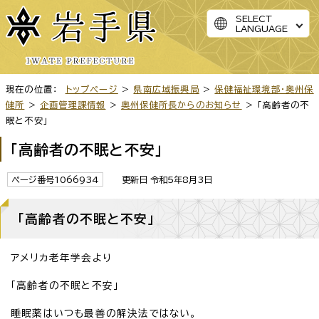
SELECT
LANGUAGE
現在の位置：
トップページ
>
県南広域振興局
>
保健福祉環境部・奥州保
健所
>
企画管理課情報
>
奥州保健所長からのお知らせ
> 「高齢者の不
眠と不安」
「高齢者の不眠と不安」
ページ番号1066934
更新日 令和5年8月3日
「高齢者の不眠と不安」
アメリカ老年学会より
「高齢者の不眠と不安」
睡眠薬はいつも最善の解決法ではない。