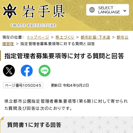
SELECT
LANGUAGE
現在の位置：
トップページ
>
県土づくり
>
都市計画・下水道
>
都市公
園管理
> 指定管理者募集要項等に対する質問と回答
指定管理者募集要項等に対する質問と回答
ページ番号1058845
更新日 令和4年9月2日
県立都市公園指定管理者募集要項等（第6期）に対して寄せられ
た質問及び回答は次のとおりです。
質問書1に対する回答