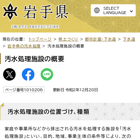
SELECT
LANGUAGE
現在の位置：
トップページ
>
県土づくり
>
都市計画・下水道
>
下水道
>
岩手県の汚水処理
> 汚水処理施設の概要
汚水処理施設の概要
ページ番号1010206
更新日 令和2年12月28日
汚水処理施設の位置づけ、種類
家庭や事業所などから排出される汚水を処理する施設を「汚水
処理施設」といい、目的、地域、事業主体の条件等により、次の