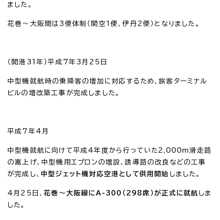
ました。
花巻～大阪間は3便体制（関空1便、伊丹2便）となりました。
（開港31年）平成7年3月25日
中型機就航時の乗降客の増加に対応するため、旅客ターミナル
ビルの増改築工事が完成しました。
平成7年4月
中型機就航に向けて平成4年度から行っていた2,000m滑走路
の嵩上げ、中型機用エプロンの増設、誘導路の改良などの工事
が完成し、
中型ジェット機対応空港として供用開始
しました。
4月25日、
花巻～大阪線にA-300（298席）が正式に就航
しま
した。