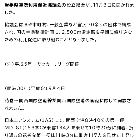
岩手県空港利用促進協議会の設立
総会が、11月8日に開かれま
した。
協議会は県や市町村、一般企業など官民70余りの団体で構成
され、国の空港整備計画に、2,500m滑走路を早期に盛り込む
ための利用促進に取り組むこととなりました。
(注)平成5年 サッカーJリーグ開幕
（開港30年）平成6年9月4日
花巻～関西国際空港線が関西国際空港の開港に際して開設
さ
れました。
日本エアシステム（JAS）にて、関西空港8時40分の第一便
MD-81（163席）が乗客134人を乗せて10時20分に到着、折
り返しの花巻発第一便は11時3分に乗客117人を乗せて出発し