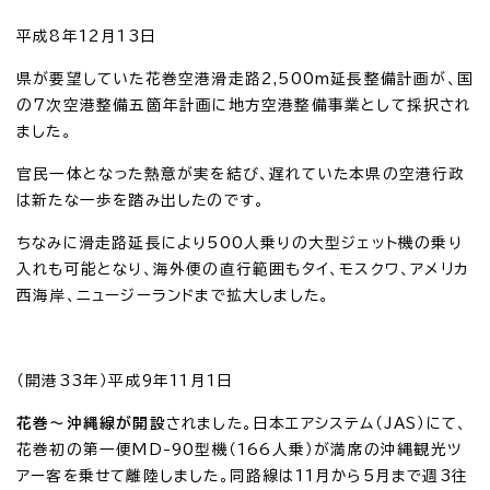
平成8年12月13日
県が要望していた花巻空港滑走路2,500m延長整備計画が、国
の7次空港整備五箇年計画に地方空港整備事業として採択され
ました。
官民一体となった熱意が実を結び、遅れていた本県の空港行政
は新たな一歩を踏み出したのです。
ちなみに滑走路延長により500人乗りの大型ジェット機の乗り
入れも可能となり、海外便の直行範囲もタイ、モスクワ、アメリカ
西海岸、ニュージーランドまで拡大しました。
（開港33年）平成9年11月1日
花巻～沖縄線が開設
されました。日本エアシステム（JAS）にて、
花巻初の第一便MD-90型機（166人乗）が満席の沖縄観光ツ
アー客を乗せて離陸しました。同路線は11月から5月まで週3往