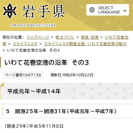
SELECT
LANGUAGE
現在の位置：
トップページ
>
県土づくり
>
港湾・空港
>
いわて花巻空
港
>
スカイフェスタ
>
スカイフェスタ関連企画 いわて花巻空港の紹介
> いわて花巻空港の沿革 その3
いわて花巻空港の沿革 その3
ページ番号1047139
更新日 令和3年10月22日
平成元年～平成14年
5 開港25年～開港31年（平成元年～平成7年）
（開港29年）平成5年11月8日