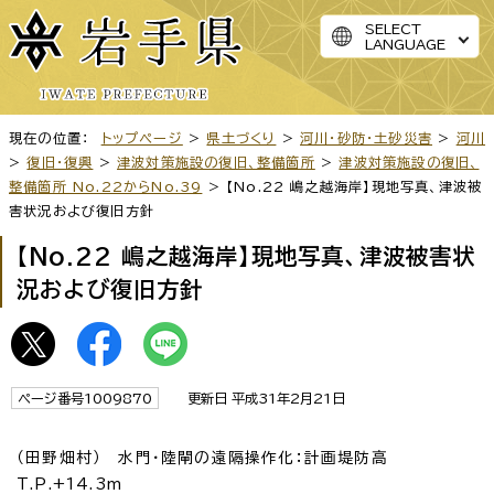
SELECT
LANGUAGE
現在の位置：
トップページ
>
県土づくり
>
河川・砂防・土砂災害
>
河川
>
復旧・復興
>
津波対策施設の復旧、整備箇所
>
津波対策施設の復旧、
整備箇所 No.22からNo.39
> 【No.22 嶋之越海岸】現地写真、津波被
害状況および復旧方針
【No.22 嶋之越海岸】現地写真、津波被害状
況および復旧方針
ページ番号1009870
更新日 平成31年2月21日
（田野畑村） 水門・陸閘の遠隔操作化：計画堤防高
T.P.+14.3m