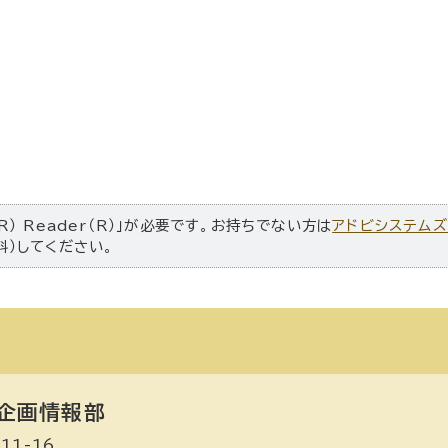
R） Reader（R）」が必要です。お持ちでない方は
アドビシステム
料）してください。
企画情報部
1-16