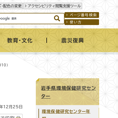
ズ・配色の変更
アクセシビリティ閲覧支援ツール
ページ番号検索
使い方
教育・文化
震災復興
10）
岩手県環境保健研究セン
ター
年12月25日
環境保健研究センター年