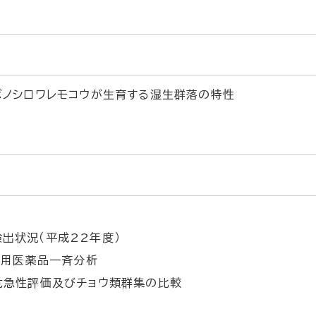
ボノシロワレモコウが生育する湿生群落の特性
出状況（平成22年度）
物用医薬品一斉分析
危急性評価及びチョウ類群集の比較