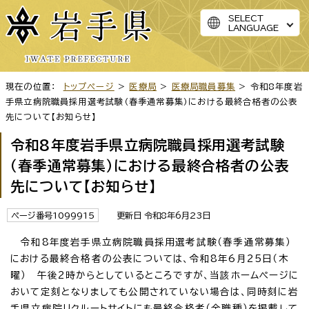
SELECT
LANGUAGE
現在の位置：
トップページ
>
医療局
>
医療局職員募集
> 令和8年度岩
手県立病院職員採用選考試験（春季通常募集）における最終合格者の公表
先について【お知らせ】
令和8年度岩手県立病院職員採用選考試験
（春季通常募集）における最終合格者の公表
先について【お知らせ】
ページ番号1099915
更新日 令和8年6月23日
令和8年度岩手県立病院職員採用選考試験（春季通常募集）
における最終合格者の公表については、令和8年6月25日（木
曜） 午後2時からとしているところですが、当該ホームページに
おいて定刻となりましても公開されていない場合は、同時刻に岩
手県立病院リクルートサイトにも最終合格者（全職種）を掲載して