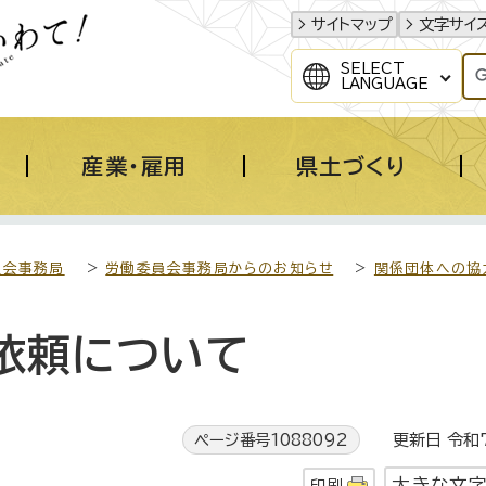
サイトマップ
文字サイ
SELECT
LANGUAGE
産業・雇用
県土づくり
員会事務局
>
労働委員会事務局からのお知らせ
>
関係団体への協
依頼について
ページ番号1088092
更新日 令和7
大きな文
印刷