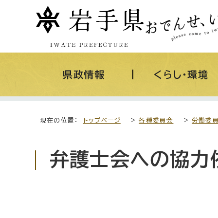
県政情報
くらし・環境
現在の位置：
トップページ
>
各種委員会
>
労働委
弁護士会への協力