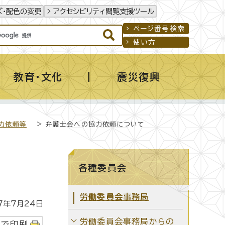
ズ・配色の変更
アクセシビリティ閲覧支援ツール
ページ番号検索
使い方
教育・文化
震災復興
力依頼等
> 弁護士会への協力依頼について
各種委員会
労働委員会事務局
年7月24日
労働委員会事務局からの
字で印刷