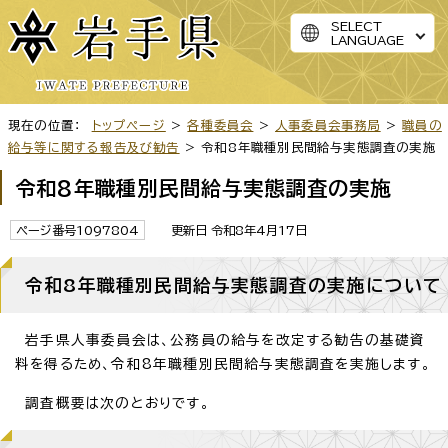
SELECT
LANGUAGE
現在の位置：
トップページ
>
各種委員会
>
人事委員会事務局
>
職員の
給与等に関する報告及び勧告
> 令和8年職種別民間給与実態調査の実施
令和8年職種別民間給与実態調査の実施
ページ番号1097804
更新日 令和8年4月17日
令和8年職種別民間給与実態調査の実施について
岩手県人事委員会は、公務員の給与を改定する勧告の基礎資
料を得るため、令和8年職種別民間給与実態調査を実施します。
調査概要は次のとおりです。