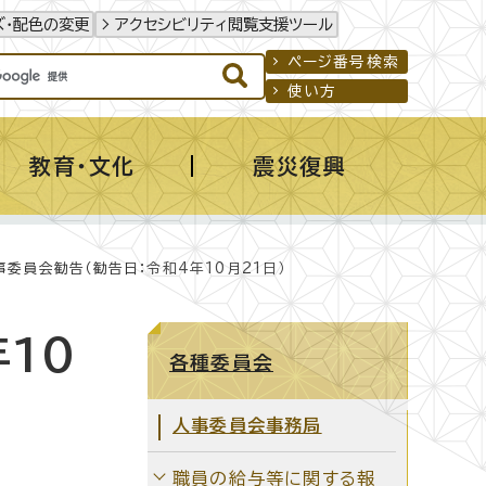
ズ・配色の変更
アクセシビリティ閲覧支援ツール
ページ番号検索
使い方
教育・文化
震災復興
事委員会勧告（勧告日：令和4年10月21日）
10
各種委員会
人事委員会事務局
職員の給与等に関する報