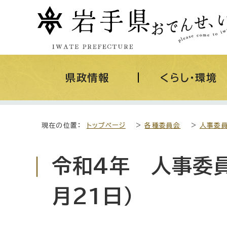
県政情報
くらし・環境
現在の位置：
トップページ
>
各種委員会
>
人事委
令和4年 人事委員
月21日）