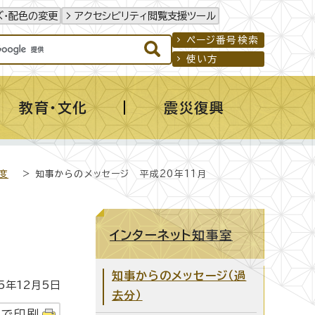
ズ・配色の変更
アクセシビリティ閲覧支援ツール
ページ番号検索
使い方
教育・文化
震災復興
度
> 知事からのメッセージ 平成20年11月
インターネット知事室
知事からのメッセージ（過
年12月5日
去分）
字で印刷