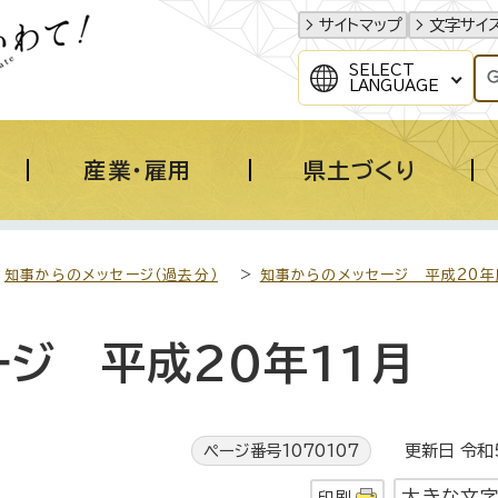
サイトマップ
文字サイ
SELECT
LANGUAGE
産業・雇用
県土づくり
>
知事からのメッセージ（過去分）
>
知事からのメッセージ 平成20年
ジ 平成20年11月
ページ番号1070107
更新日 令和5
大きな文
印刷