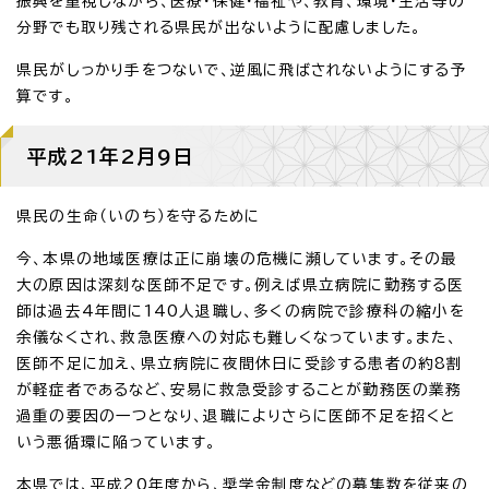
振興を重視しながら、医療・保健・福祉や、教育、環境・生活等の
分野でも取り残される県民が出ないように配慮しました。
県民がしっかり手をつないで、逆風に飛ばされないようにする予
算です。
平成21年2月9日
県民の生命（いのち）を守るために
今、本県の地域医療は正に崩壊の危機に瀕しています。その最
大の原因は深刻な医師不足です。例えば県立病院に勤務する医
師は過去4年間に140人退職し、多くの病院で診療科の縮小を
余儀なくされ、救急医療への対応も難しくなっています。また、
医師不足に加え、県立病院に夜間休日に受診する患者の約8割
が軽症者であるなど、安易に救急受診することが勤務医の業務
過重の要因の一つとなり、退職によりさらに医師不足を招くと
いう悪循環に陥っています。
本県では、平成20年度から、奨学金制度などの募集数を従来の