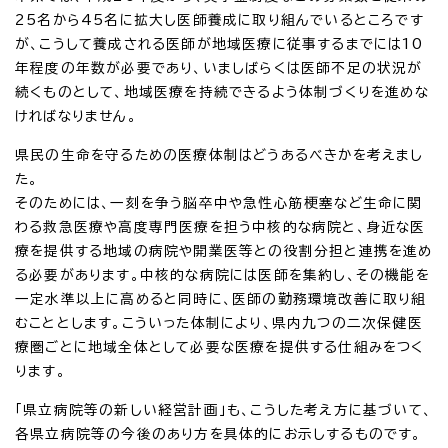
25名から45名に拡大し医師養成に取り組んでいるところです
が、こうして養成される医師が地域医療に従事するまでには10
年程度の年数が必要であり、いましばらくは医師不足の状況が
続くものとして、地域医療を持続できるよう体制づくりを進めな
ければなりません。
県民の生命を守るための医療体制はどうあるべきかを考えまし
た。
そのためには、一刻を争う脳卒中や急性心筋梗塞など生命に関
わる救急医療や高度専門医療を担う中核的な病院と、身近な医
療を提供する地域の病院や開業医等との役割分担と連携を進め
る必要があります。中核的な病院には医師を集約し、その機能を
一定水準以上に高めると同時に、医師の勤務環境改善に取り組
むこととします。こういった体制により、県内九つの二次保健医
療圏ごとに地域全体として必要な医療を提供する仕組みをつく
ります。
「県立病院等の新しい経営計画」も、こうした考え方に基づいて、
各県立病院等の今後のあり方を具体的にお示しするものです。