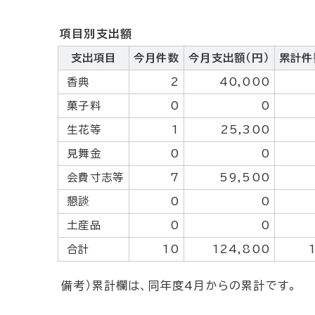
項目別支出額
支出項目
今月件数
今月支出額（円）
累計件
香典
2
40,000
菓子料
0
0
生花等
1
25,300
見舞金
0
0
会費寸志等
7
59,500
懇談
0
0
土産品
0
0
合計
10
124,800
備考）累計欄は、同年度4月からの累計です。