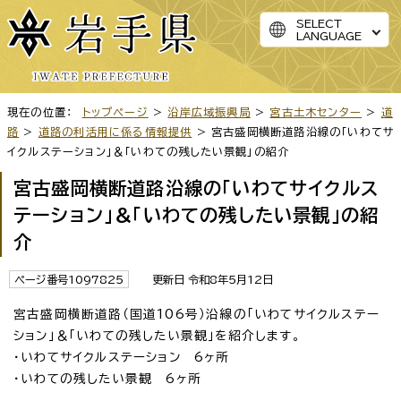
SELECT
LANGUAGE
現在の位置：
トップページ
>
沿岸広域振興局
>
宮古土木センター
>
道
路
>
道路の利活用に係る情報提供
> 宮古盛岡横断道路沿線の「いわてサ
イクルステーション」＆「いわての残したい景観」の紹介
宮古盛岡横断道路沿線の「いわてサイクルス
テーション」＆「いわての残したい景観」の紹
介
ページ番号1097825
更新日 令和8年5月12日
宮古盛岡横断道路（国道106号）沿線の「いわてサイクルステー
ション」＆「いわての残したい景観」を紹介します。
・いわてサイクルステーション 6ヶ所
・いわての残したい景観 6ヶ所