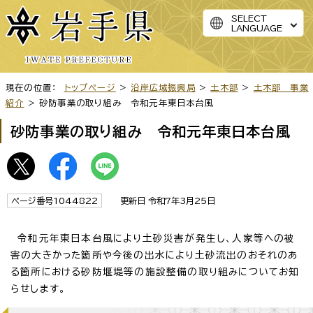
SELECT
LANGUAGE
現在の位置：
トップページ
>
沿岸広域振興局
>
土木部
>
土木部 事業
紹介
> 砂防事業の取り組み 令和元年東日本台風
砂防事業の取り組み 令和元年東日本台風
ページ番号1044822
更新日 令和7年3月25日
令和元年東日本台風により土砂災害が発生し、人家等への被
害の大きかった箇所や今後の出水により土砂流出のおそれのあ
る箇所における砂防堰堤等の施設整備の取り組みについてお知
らせします。